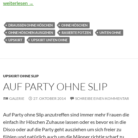
Upskirtbilder aus aller Welt
weiterlesen
→
DRAUSSEN OHNE HÖSCHEN
OHNE HÖSCHEN
OHNE HÖSCHEN AUSGEHEN
RASIERTE FOTZEN
UNTEN OHNE
UPSKIRT
UPSKIRT UNTEN OHNE
UPSKIRT OHNE SLIP
AUF PARTY OHNE SLIP
GALERIE
27. OKTOBER 2014
SCHREIBE EINEN KOMMENTAR
Auf Party ohne Slip anzutreffen sind immer mehr Frauen die
einfach ihr Höschen Zuhause lassen oder es bevor es in die
Disco oder auf die Party geht ausziehen um sich freier zu
fühlen und natürlich auch um die Männer richtig scharf zu