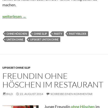
machen.
Auf Party ohne Slip
weiterlesen
→
OHNE HÖSCHEN
OHNE SLIP
PARTY
PARTYBILDER
UNTEN OHNE
UPSKIRT UNTEN OHNE
UPSKIRT OHNE SLIP
FREUNDIN OHNE
HÖSCHEN IM RESTAURANT
BILD
22. AUGUST 2014
SCHREIBE EINEN KOMMENTAR
Junge Freundin
ohne Höschen
im