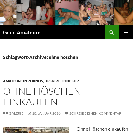
Suchen
Geile Amateure
ZUM
PRIMÄR
INHALT
MENÜ
SPRINGEN
Schlagwort-Archive: ohne höschen
AMATEURE IN PORNOS
,
UPSKIRT OHNE SLIP
OHNE HÖSCHEN
EINKAUFEN
GALERIE
10. JANUAR 2016
SCHREIBE EINEN KOMMENTAR
Ohne Höschen einkaufen