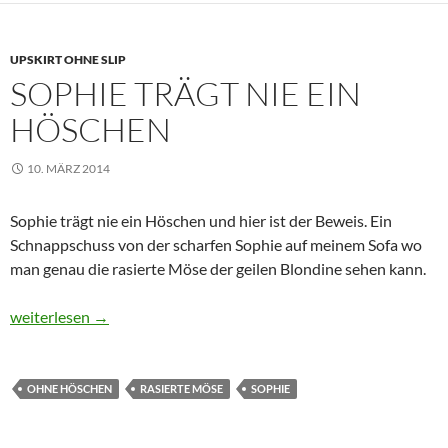
UPSKIRT OHNE SLIP
SOPHIE TRÄGT NIE EIN
HÖSCHEN
10. MÄRZ 2014
Sophie trägt nie ein Höschen und hier ist der Beweis. Ein
Schnappschuss von der scharfen Sophie auf meinem Sofa wo
man genau die rasierte Möse der geilen Blondine sehen kann.
Sophie trägt nie ein Höschen
weiterlesen
→
OHNE HÖSCHEN
RASIERTE MÖSE
SOPHIE