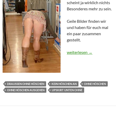
scheint ja wirklich nichts
Besonderes mehr zu sein.
Geile Bilder finden wir
und haben für euch mal
ein paar zusammen
gestellt.
Ohne Höschen einkaufen
weiterlesen
→
DRAUSSEN OHNE HÖSCHEN
KEIN HÖSCHEN AN
OHNE HÖSCHEN
OHNE HÖSCHEN AUSGEHEN
UPSKIRT UNTEN OHNE