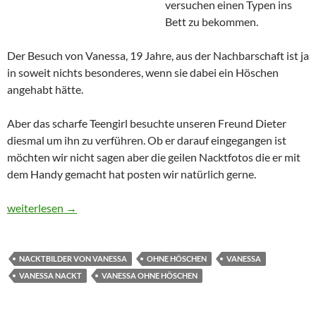
versuchen einen Typen ins
Bett zu bekommen.
Der Besuch von Vanessa, 19 Jahre, aus der Nachbarschaft ist ja
in soweit nichts besonderes, wenn sie dabei ein Höschen
angehabt hätte.
Aber das scharfe Teengirl besuchte unseren Freund Dieter
diesmal um ihn zu verführen. Ob er darauf eingegangen ist
möchten wir nicht sagen aber die geilen Nacktfotos die er mit
dem Handy gemacht hat posten wir natürlich gerne.
Besuch von Vanessa
weiterlesen
→
NACKTBILDER VON VANESSA
OHNE HÖSCHEN
VANESSA
VANESSA NACKT
VANESSA OHNE HÖSCHEN